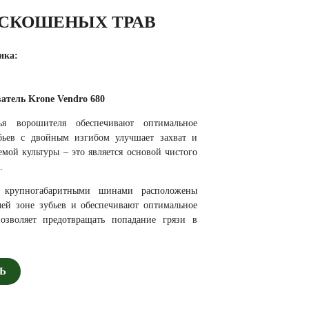
СКОШЕНЫХ ТРАВ
ика:
тель Krone Vendro 680
ья ворошителя обеспечивают оптимальное
бьев с двойным изгибом улучшает захват и
емой культуры – это является основой чистого
.
 крупногабаритными шинами расположены
чей зоне зубьев и обеспечивают оптимальное
озволяет предотвращать попадание грязи в
Ь