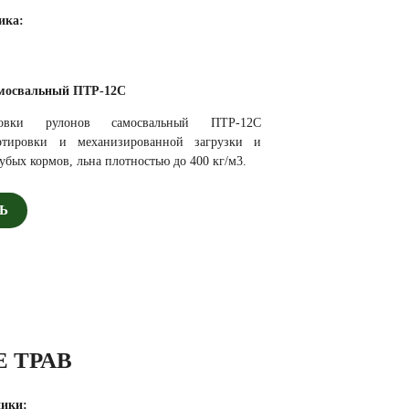
ика:
мосвальный ПТР-12С
ровки рулонов самосвальный ПТР-12С
ортировки и механизированной загрузки и
убых кормов, льна плотностью до 400 кг/м3.
Ь
 ТРАВ
ники: