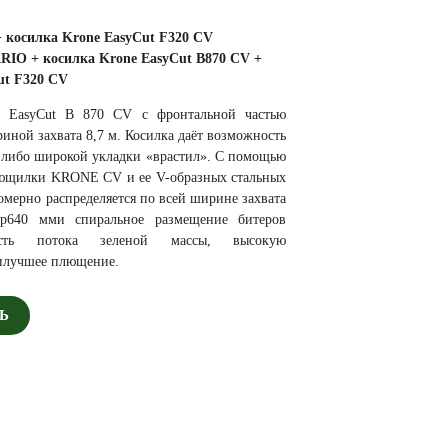
 косилка
Krone EasyCut F320 CV
ARIO
+
косилка Krone EasyCut B870 CV +
ut F320 CV
e EasyCut B 870 CV с фронтальной частью
иной захвата 8,7 м. Косилка даёт возможность
, либо широкой укладки «врастил». С помощью
ющилки KRONE CV и ее V-образных стальных
омерно распределяется по всей ширине захвата
тр640 мми спиральное размещение битеров
ность потока зеленой массы, высокую
аилучшее плющение.
Ь