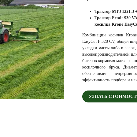
Трактор МТЗ 1221.3
+
Трактор Fendt 939 V
косилка Krone EasyC
Комбинации косилок Kron
EasyCut F 320 CV, общей шир
укладки массы либо в валок
высокопроизводительной пл
битеров кормовая масса равн
косилочного бруса. Диаме
обеспечивает непрерыв
эффективность подбора и н
УЗНАТЬ СТОИМОСТ