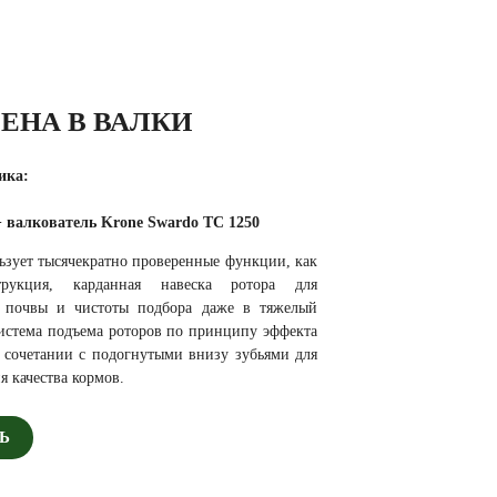
ЕНА В ВАЛКИ
ика:
+
валкователь Krone Swardo TC 1250
ьзует тысячекратно проверенные
функции, как
рукция, карданная навеска
ротора для
я почвы и чистоты подбора даже в тяжелый
система подъема роторов по принципу эффекта
в сочетании с подогнутыми внизу зубьями для
 качества кормов.
Ь