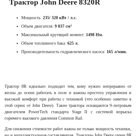
Трактор John Deere 8320R
Мощность:
235/ 320 кВт / л.с.
Объем двигателя:
9 037 см³
Максимальный крутящий момент:
1498 Нм.
Объем топливного бака:
625 л.
Производительность гидравлического насоса:
165 л/мин.
Трактор 8R идеально подходит тем, кому нужно непрерывно от
весны до осени работать в поле и важны простота управления и
высокий комфорт при работы с техникой (что особенно заметно в
этой серии от John Deere). Такие трактора оснащаются 9-литровым
двигателем PowerTech стандарта Stage II с системой впрыска
горючего высокого давления Common Rail.
Для снижения стоимости работ важна не только мощность техники,
но и интеллектуальная составляющая. Тракторы John Deere серии 8R